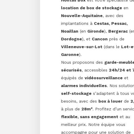
location de box de stockage
en
Nouvelle-Aquitaine
, avec des
implantations à
Cestas, Pessac,
Noaillan
(en
Gironde
),
Bergerac
(e
Dordogne
), et
Cancon
près de
Villeneuve-sur-Lot
(dans le
Lot-e
Garonne
).
Nous proposons des
garde-meubl
sécurisés
, accessibles
24h/24 et 
équipés de
vidéosurveillance
et
alarmes individuelles
. Nos solutio
self-stockage
s’adaptent à tous v
besoins, avec des
box à louer
de
2
à plus de
28m²
. Profitez d’un servi
flexible, sans engagement
et au
meilleur prix. Notre équipe vous
accompagne pour une solution de