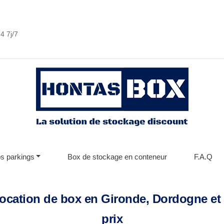
4 7j/7
s parkings
Box de stockage en conteneur
F.A.Q
location de box en Gironde, Dordogne et 
prix