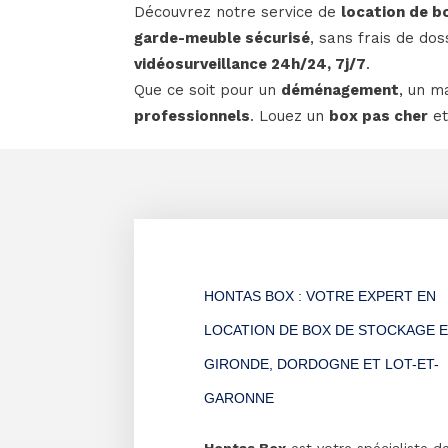
Découvrez notre service de
location de b
garde-meuble sécurisé
, sans frais de do
vidéosurveillance 24h/24, 7j/7
.
Que ce soit pour un
déménagement
, un m
professionnels
. Louez un
box pas cher
et
HONTAS BOX : VOTRE EXPERT EN
LOCATION DE BOX DE STOCKAGE 
GIRONDE, DORDOGNE ET LOT-ET-
GARONNE
Hontas Box
est votre spécialiste de