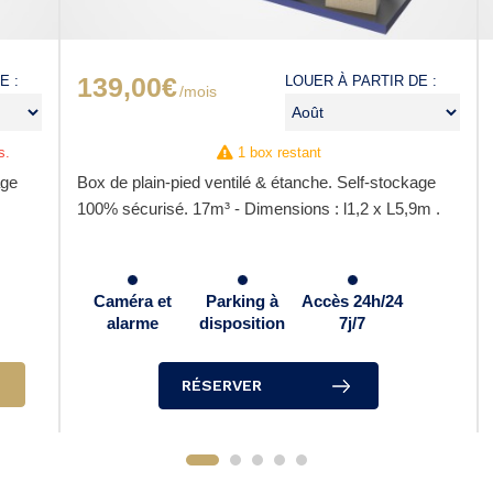
139,00€
E :
LOUER À PARTIR DE :
/mois
s.
1 box restant
age
Box de plain-pied ventilé & étanche. Self-stockage
100% sécurisé. 17m³ - Dimensions : l1,2 x L5,9m .
Caméra et
Parking à
Accès 24h/24
alarme
disposition
7j/7
RÉSERVER