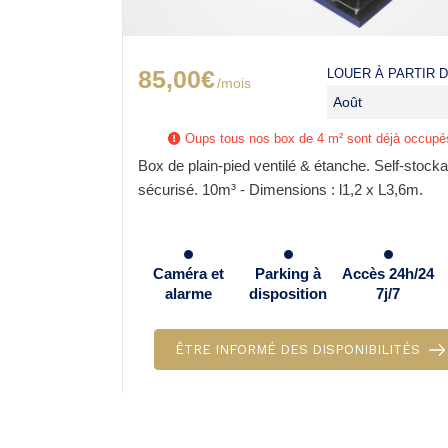
85,00€
 PARTIR DE :
LOUER À PARTIR D
/mois
Oups tous nos box de 4 m² sont déjà occupé
OO% sécurisé
Box de plain-pied ventilé & étanche. Self-stock
54m
sécurisé. 10m³ - Dimensions : l1,2 x L3,6m.
Caméra et
Parking à
Accès 24h/24
alarme
disposition
7j/7
ÊTRE INFORMÉ DES DISPONIBILITÉS