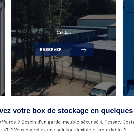
Cestas
RÉSERVER
vez votre box de stockage en quelques 
ffaires ? Besoin d’un garde-meuble sécurisé à Pessac, Cesta
47 ? Vous cherchez une solution flexible et abordable ?