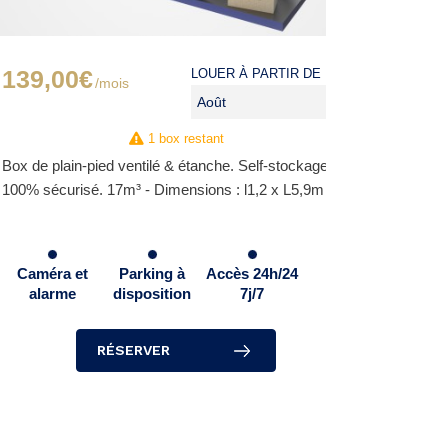
139,00€
85,0
LOUER À PARTIR DE :
/mois
1 box restant
Oup
Box de plain-pied ventilé & étanche. Self-stockage
Box de pla
100% sécurisé. 17m³ - Dimensions : l1,2 x L5,9m .
sécurisé.
Caméra et
Parking à
Accès 24h/24
Caméra
alarme
disposition
7j/7
alar
RÉSERVER
ÊTR