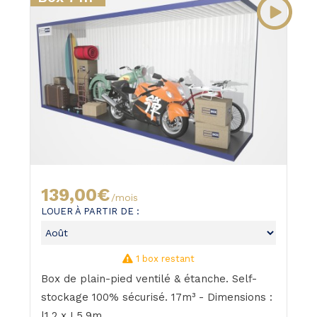
139,00€
/mois
LOUER À PARTIR DE :
1 box restant
Box de plain-pied ventilé & étanche. Self-
stockage 100% sécurisé. 17m³ - Dimensions :
l1,2 x L5,9m .