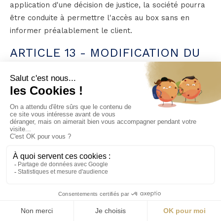
application d'une décision de justice, la société pourra
être conduite à permettre l'accès au box sans en
informer préalablement le client.
ARTICLE 13 - MODIFICATION DU
CONTRAT
Les dispositions du présent contrat ne pourront être
modifiées que par avenant, écrit et signé par la société
HONTAS BOX, ou son représentant, dûment habilité et
par le client.
ARTICLE 14 - RESILIATION PAR LA
SAS HONTAS BOX EN CAS DE
VIOLATION PAR LE CLIENT DE
SES OBLIGATIONS
En cas d'inexécution par le client d'une seule des